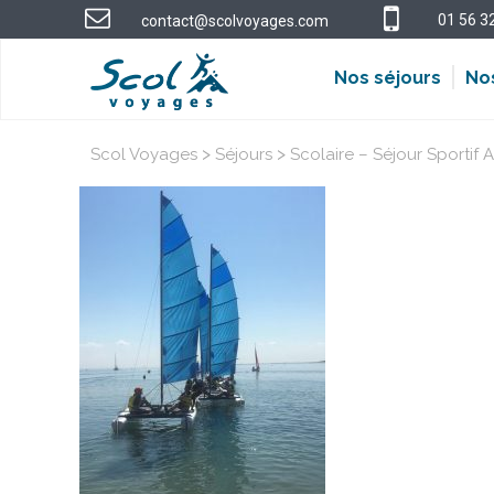
01 56 3
contact@scolvoyages.com
Nos séjours
No
>
>
Scol Voyages
Séjours
Scolaire – Séjour Sportif 