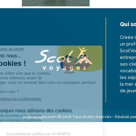
Qui s
Créée i
un prof
Scol’V
entrepr
ses cli
vocatio
les séj
la mer 
de jeun
scolvoyages.com © 2018 Tous droits réservés - Réalisé pa