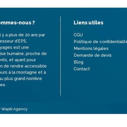
ommes-nous ?
Liens utiles
l y a plus de 20 ans par
CGU
esseur d’EPS,
Politique de confidentialit
oyages est une
Mentions légales
ise humaine, proche de
Demande de devis
ents, et ayant pour
Blog
n de rendre accessible
Contact
ours à la montagne et à
au plus grand nombre
es.
r Wapiti Agency