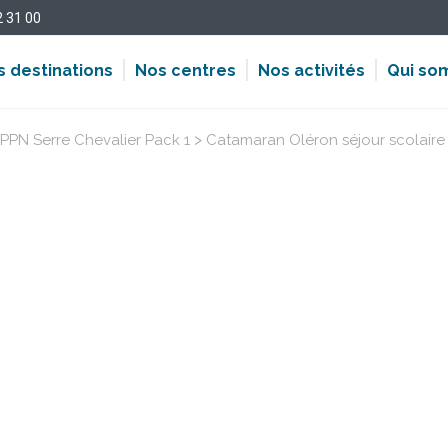
2 31 00
s destinations
Nos centres
Nos activités
Qui so
>
APPN Serre Chevalier Pack 1
Catamaran Oléron séjour scolaire