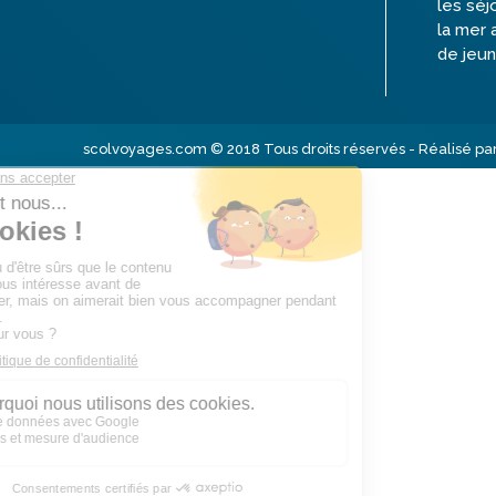
les séj
la mer 
de jeun
scolvoyages.com © 2018 Tous droits réservés - Réalisé pa