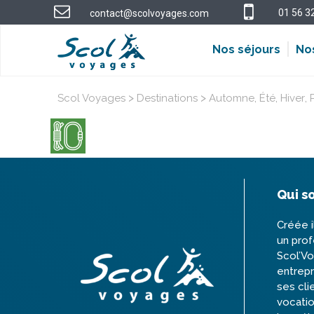
01 56 3
contact@scolvoyages.com
Nos séjours
No
>
>
,
,
,
Scol Voyages
Destinations
Automne
Été
Hiver
Qui s
Créée i
un prof
Scol’V
entrepr
ses cli
vocatio