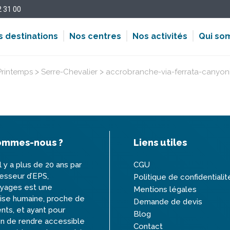
2 31 00
s destinations
Nos centres
Nos activités
Qui so
>
>
Printemps
Serre-Chevalier
accrobranche-via-ferrata-canyon
ommes-nous ?
Liens utiles
l y a plus de 20 ans par
CGU
esseur d’EPS,
Politique de confidentialit
oyages est une
Mentions légales
ise humaine, proche de
Demande de devis
ents, et ayant pour
Blog
n de rendre accessible
Contact