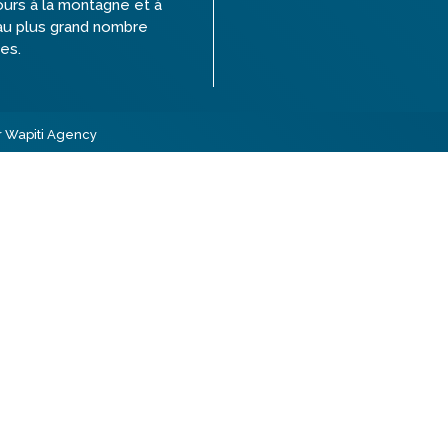
ours à la montagne et à
au plus grand nombre
es.
r Wapiti Agency